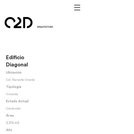
Edificio
Diagonal
Ubicación
Col. Narvarte Oriente
Tipología
Vivienda
Estado Actual
Construído
Área
2,315 m2
Año