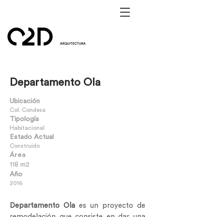
Departamento
Ola
Ubicación
Col. Condesa
Tipología
Habitacional
Estado Actual
Construido
Área
118 m2
Año
2016
Departamento Ola
es un proyecto de
remodelación que consiste en dar una